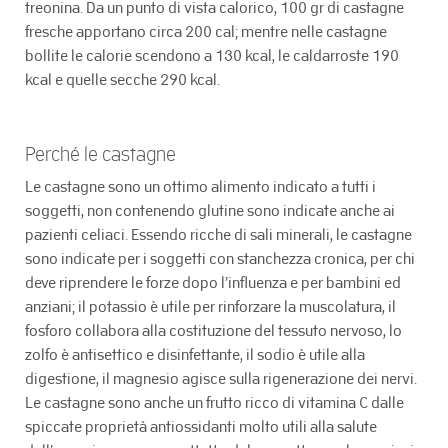
treonina. Da un punto di vista calorico, 100 gr di castagne
fresche apportano circa 200 cal; mentre nelle castagne
bollite le calorie scendono a 130 kcal, le caldarroste 190
kcal e quelle secche 290 kcal.
Perché le castagne
Le castagne sono un ottimo alimento indicato a tutti i
soggetti, non contenendo glutine sono indicate anche ai
pazienti celiaci. Essendo ricche di sali minerali, le castagne
sono indicate per i soggetti con stanchezza cronica, per chi
deve riprendere le forze dopo l’influenza e per bambini ed
anziani; il potassio è utile per rinforzare la muscolatura, il
fosforo collabora alla costituzione del tessuto nervoso, lo
zolfo è antisettico e disinfettante, il sodio è utile alla
digestione, il magnesio agisce sulla rigenerazione dei nervi.
Le castagne sono anche un frutto ricco di vitamina C dalle
spiccate proprietà antiossidanti molto utili alla salute