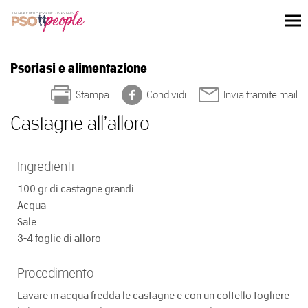
Skip
to
content
Psoriasi e alimentazione
Stampa
Condividi
Invia tramite mail
Castagne all’alloro
Ingredienti
100 gr di castagne grandi
Acqua
Sale
3-4 foglie di alloro
Procedimento
Lavare in acqua fredda le castagne e con un coltello togliere