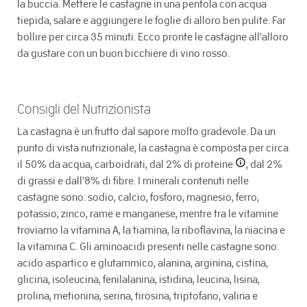
la buccia. Mettere le castagne in una pentola con acqua
tiepida, salare e aggiungere le foglie di alloro ben pulite. Far
bollire per circa 35 minuti. Ecco pronte le castagne all’alloro
da gustare con un buon bicchiere di vino rosso.
Consigli del Nutrizionista
La castagna è un frutto dal sapore molto gradevole. Da un
punto di vista nutrizionale, la castagna è composta per circa
il 50% da acqua, carboidrati, dal 2% di
proteine
, dal 2%
di grassi e dall’8% di fibre. I minerali contenuti nelle
castagne sono: sodio, calcio, fosforo, magnesio, ferro,
potassio, zinco, rame e manganese, mentre tra le vitamine
troviamo la vitamina A, la tiamina, la riboflavina, la niacina e
la vitamina C. Gli aminoacidi presenti nelle castagne sono:
acido aspartico e glutammico, alanina, arginina, cistina,
glicina, isoleucina, fenilalanina, istidina, leucina, lisina,
prolina, metionina, serina, tirosina, triptofano, valina e