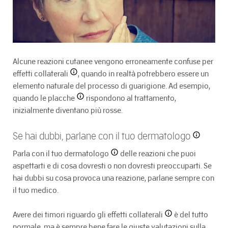
Alcune reazioni cutanee vengono erroneamente confuse per
effetti collaterali
, quando in realtà potrebbero essere un
elemento naturale del processo di guarigione. Ad esempio,
quando le
placche
rispondono al trattamento,
inizialmente diventano più rosse.
Se hai dubbi, parlane con il tuo
dermatologo
Parla con il tuo
dermatologo
delle reazioni che puoi
aspettarti e di cosa dovresti o non dovresti preoccuparti. Se
hai dubbi su cosa provoca una reazione, parlane sempre con
il tuo medico.
Avere dei timori riguardo gli
effetti collaterali
è del tutto
normale, ma è sempre bene fare le giuste valutazioni sulla